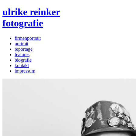
ulrike reinker
fotografie
firmenportrait
portrait
reportage
features
biografie
kontakt
impressum